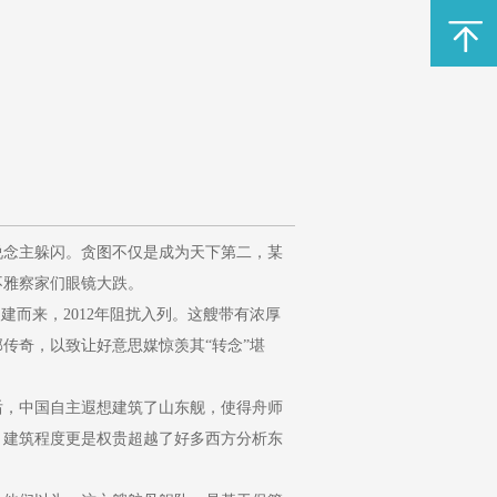
说念主躲闪。贪图不仅是成为天下第二，某
不雅察家们眼镜大跌。
建而来，2012年阻扰入列。这艘带有浓厚
传奇，以致让好意思媒惊羡其“转念”堪
后，中国自主遐想建筑了山东舰，使得舟师
，建筑程度更是权贵超越了好多西方分析东