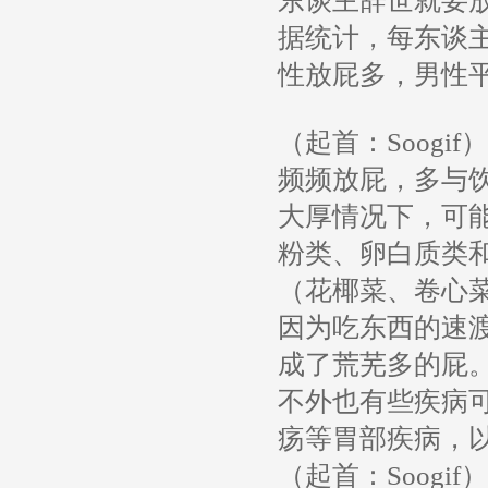
东谈主辞世就要
据统计，每东谈主
性放屁多，男性平
（起首：Soogif）
频频放屁，多与
大厚情况下，可
粉类、卵白质类
（花椰菜、卷心
因为吃东西的速
成了荒芜多的屁
不外也有些疾病
疡等胃部疾病，
（起首：Soogif）