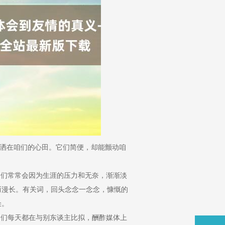
，洒在咱们的心田。它们简便，却能颤动咱
咱们常常会因为生涯的压力和无奈，渐渐淡
而漫长。有关词，回头念念一念念，慷慨的
朵。
咱们每天都在与别东谈主比拟，酬酢媒体上