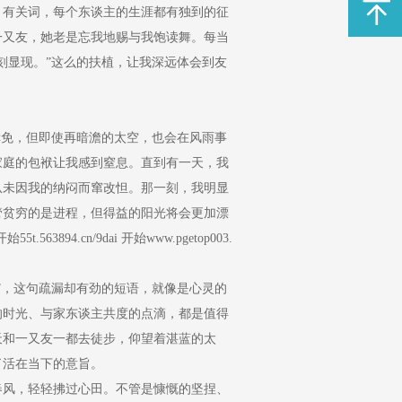
。有关词，每个东谈主的生涯都有独到的征
一又友，她老是忘我地赐与我饱读舞。每当
刻显现。”这么的扶植，让我深远体会到友
幸免，但即使再暗澹的太空，也会在风雨事
家庭的包袱让我感到窒息。直到有一天，我
从未因我的纳闷而窜改怛。那一刻，我明显
管贫穷的是进程，但得益的阳光将会更加漂
始55t.563894.cn/9dai 开始 www.pgetop003.
”，这句疏漏却有劲的短语，就像是心灵的
的时光、与家东谈主共度的点滴，都是值得
天和一又友一都去徒步，仰望着湛蓝的太
了活在当下的意旨。
春风，轻轻拂过心田。不管是慷慨的坚捏、