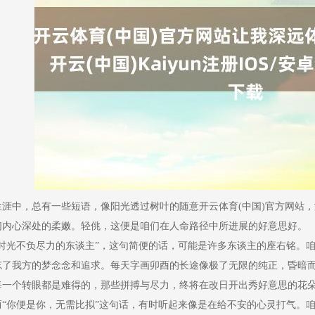
生涯中，总有一些短语，像阳光透过树叶的随意开云体育(中国)官方网站
们内心深处的柔嫩。轻佻，这便是咱们在人命路径中所进展的好意思好。
“时光不负尽力的东谈主”，这句简便的话，可能是许多东谈主的座右铭。
忘了我方的梦念念和追求。每天字画卯酉的长途像极了无限的纯正，昏暗
每一个转眼都是难得的，那些拼搏与尽力，终将在改日开出秀好意思的花
而“你便是你，无需比拟”这句话，有时听起来像是在给不安的心灵打气。