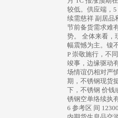
月 TC 报涨预期在 
较低。供应端，5
续需慈祥 副居品
节前备货需求难
势。 全体来看，
幅震憾为主。镍不
P 崇敬施行，不
竣事，边缘驱动
场情谊仍相对严
期，不锈钢现货
下，不锈钢 价钱
锈钢空单络续执有。沪镍
6 参考区 间 12
内期货生息品交游的