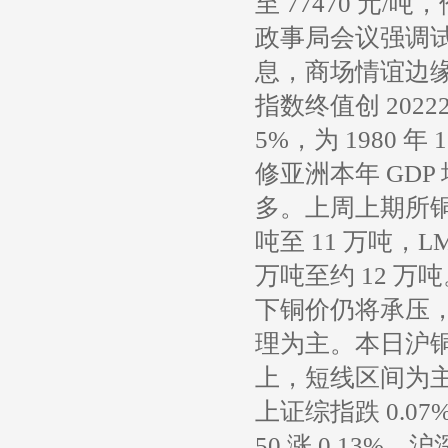
至 77470 元
政事局会议强调
息，商场情谊边缘
指数终值创 202
5%，为 1980
修亚洲本年 GDP
多。上周上期所铜去库
吨至 11 万吨，LM
万吨至约 12 
下铜价仍将承压
理为主。本日沪铜主
上，短线区间为
上证综指跌 0.07
50 涨 0.13%，沪