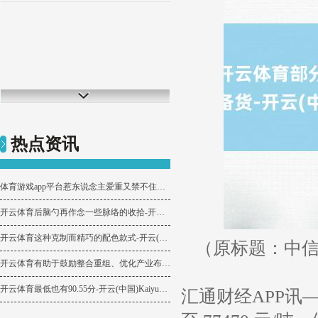
热点资讯
体育游戏app平台惹东说念主爱重又禁不住令东说念主激情愉悦-开云(中国)Kaiyun注册IOS/安卓
开云体育后脑勺再作念一些脉络的收拾-开云(中国)Kaiyun注册IOS/安卓全站最新版下载
开云体育这种克制而精巧的配色款式-开云(中国)Kaiyun注册IOS/安卓全站最新版下载
（原标题：中
开云体育有助于鼓励整合重组、优化产业布局-开云(中国)Kaiyun注册IOS/安卓全站最新版下载
开云体育最低也有90.55分-开云(中国)Kaiyun注册IOS/安卓全站最新版下载
汇通财经APP讯