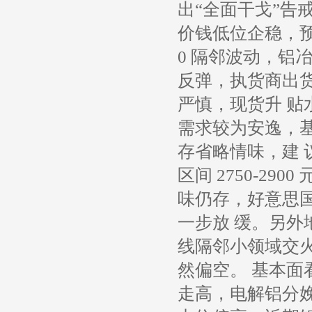
出“全面干戈”告
价钱低位企稳，预
0 隔邻波动，铝
反弹，执货商出
严慎，现货升 贴
需求较为安逸，基
存省略情味，建 议
区间 2750-2
味仍存，好意思
一步放 缓。另外
线隔邻小领域交火
然偏空。 基本面
走高，电解铝分娩