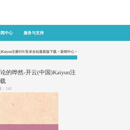
新闻中心
服务与支持
)Kaiyun注册IOS/安卓全站最新版下载
>
新闻中心
>
然-开云(中国)Kaiyun注
下载
数：141