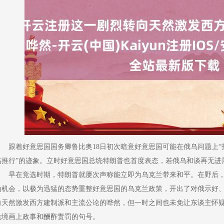
跟着好意思国国务卿鲁比奥18日初次暗意好意思国可能在俄乌问题上“打
临推行”的迹象。立时好意思国总统特朗普也首度表态，若俄乌和谈再无进
早在竞选时期，特朗普就屡次声称能立即为乌克兰带来和平。在野后，
为机会，以极为迅猛的态势重整好意思国的乌克兰政策，开出了对俄示好、
向天然激发西方建制派和主流公论的哗然，但一时之间也未免让东谈主怀
危境画上政事和酬酢责罚的句号。