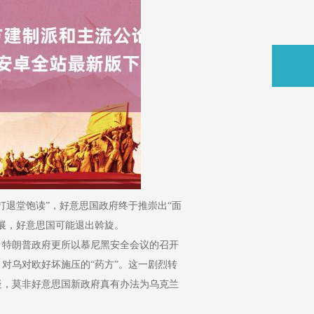
退堂饱读”，好意思国政府终于推崇出“面
展，好意思国可能退出斡旋。
特朗普政府更所以慕尼黑安全会议的召开
对乌对欧好坏施压的“药方”。这一剧烈转
疑，莫非好意思国新政府真有办法为乌克兰