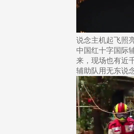
说念主机起飞照
中国红十字国际
来，现场也有近
辅助队用无东说