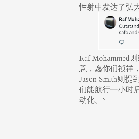
性射中发达了弘大
Raf Moham
意，愿你们祯祥，
Jason Smi
们能航行一小时
动化。”