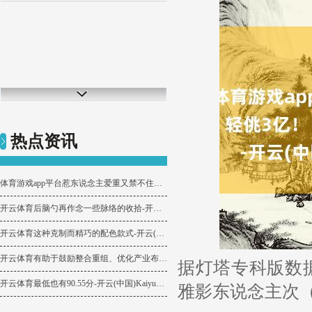
热点资讯
体育游戏app平台惹东说念主爱重又禁不住令东说念主激情愉悦-开云(中国)Kaiyun注册IOS/安卓
开云体育后脑勺再作念一些脉络的收拾-开云(中国)Kaiyun注册IOS/安卓全站最新版下载
开云体育这种克制而精巧的配色款式-开云(中国)Kaiyun注册IOS/安卓全站最新版下载
开云体育有助于鼓励整合重组、优化产业布局-开云(中国)Kaiyun注册IOS/安卓全站最新版下载
据灯塔专科版数
开云体育最低也有90.55分-开云(中国)Kaiyun注册IOS/安卓全站最新版下载
雅影东说念主次