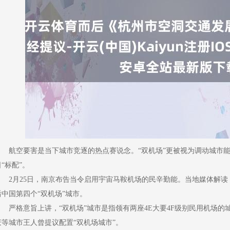
航空要害是当下城市竞逐的热点赛说念。“双机场”更被视为调动城市能
日“标配”。
2月25日，南京布告当令启用宇宙马鞍机场的民辛勤能。当地媒体解读
后中国第四个“双机场”城市。
严格意旨上讲，“双机场”城市是指领有两座4E大要4F级别民用机场的
庆等城市王人曾提议配置“双机场城市”。