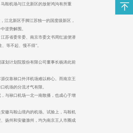
，马鞍机场与江北新区的放射鸿沟有所重
，江北新区手脚江苏独一的国度级新区，
争中逆势解围。
江苏省委常委、南京市委文书周红波便潜
住、等不起、慢不得”。
谋划计划院股份有限公司董事长杨涛此前
客源仅靠禄口外洋机场难以称心。而南京王
禄口机场的分流才气有限。
，与禄口机场一北一南散播，也成心于增
安徽马鞍山境内的机场。试验上，马鞍机
安、扬州和安徽滁州，均为南京王人市圈成