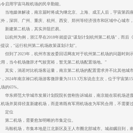
当令启用宇宙马鞍机场的民辛勤能。
当地媒体解读，南京届时将成为继北京、上海、成王人后，宇宙第四座
京外，深圳、广州、重庆、杭州、西安、郑州等经济强市和区域中心城市，
新建第二机场，其实并阻拦易。
以杭州为例，浙江早在2018年就提议“谋划计划杭州第二机场”，而后《
经提议，“运行杭州第二机场政策谋划计划”。
但到了2023年，杭州市发改委回话网友对于杭州第二机场的问题时则示意，
投用，当今机场微辞才气较宽裕，暂无第二机场配置场地。”
其实，淌若对比机场客运量，南京第二机场的配置需求并不比其他城市
计，2024年南京禄口机场游客微辞量为3113.3万东说念主次，位于宇宙第
机场的65%。
华东师范大学城市发展计划院院长曾刚告诉城叔，南京能在双机场进度
二机场并莫得径直新建机场，而是将既有军用机场改为军民合用，不需要
定位
第二机场，需要愈加明晰的市集定位。
马鞍机场，市集本地是江北新区及王人市圈北部城市。城叔瞩目到，南