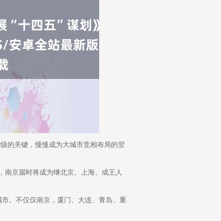
级的关键，慢慢成为大城市竞相布局的翌
，南京届时将成为继北京、上海、成王人
城市。不仅仅南京，厦门、大连、青岛、重