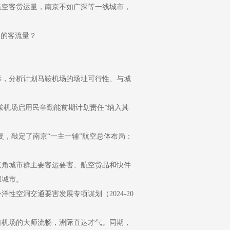
空客货运量，南京不如广深等一线城市，
的客流量？
标，分析计划马鞍机场的场址可行性、与城
鞍机场启用民辛勤能前期计划责任”纳入其
批复，敲定了南京“一主一辅”航空总体布局：
角城市群主要客运要害、航空货品和快件
部城市。
空洞交通要害发展专项谋划（2024-20
机场的大师流畅，洲际直达才气。同期，