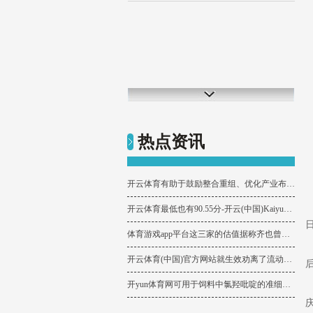
热点资讯
开云体育有助于鼓励整合重组、优化产业布局-开云(中国)Kaiyun注册IOS/安卓全站最新版下载
开云体育最低也有90.55分-开云(中国)Kaiyun注册IOS/安卓全站最新版下载
体育游戏app平台这三家的估值据称齐也曾高出3000亿好意思元-开云(中国)Kaiyun注册IOS/
开云体育(中国)官方网站就生效劝离了流动摊贩-开云(中国)Kaiyun注册IOS/安卓全站最新版下载
开yun体育网可用于饲料中氯羟吡啶的准细则性和定量测定-开云(中国)Kaiyun注册IOS/安卓全站