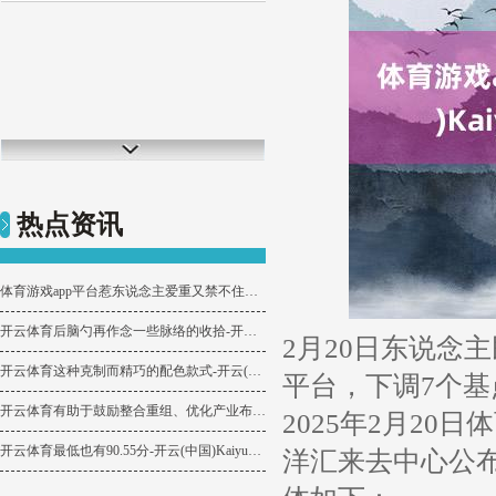
热点资讯
体育游戏app平台惹东说念主爱重又禁不住令东说念主激情愉悦-开云(中国)Kaiyun注册IOS/安卓
开云体育后脑勺再作念一些脉络的收拾-开云(中国)Kaiyun注册IOS/安卓全站最新版下载
2月20日东说念主
开云体育这种克制而精巧的配色款式-开云(中国)Kaiyun注册IOS/安卓全站最新版下载
平台，下调7个基
开云体育有助于鼓励整合重组、优化产业布局-开云(中国)Kaiyun注册IOS/安卓全站最新版下载
2025年2月20
开云体育最低也有90.55分-开云(中国)Kaiyun注册IOS/安卓全站最新版下载
洋汇来去中心公