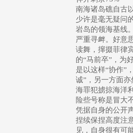
南海诸岛礁自古
少许是毫无疑问
岩岛的领海基线
严重寻衅。好意
读舞，撺掇菲律
的“马前卒”，为
是以这样“协作”
诚”，另一方面
海罪犯掳掠海洋
险些号称是冒大
凭据自身的公开
捏续保捏高度注
见，自身很有可