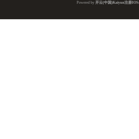
Powered by
开云(中国)Kaiyun注册I