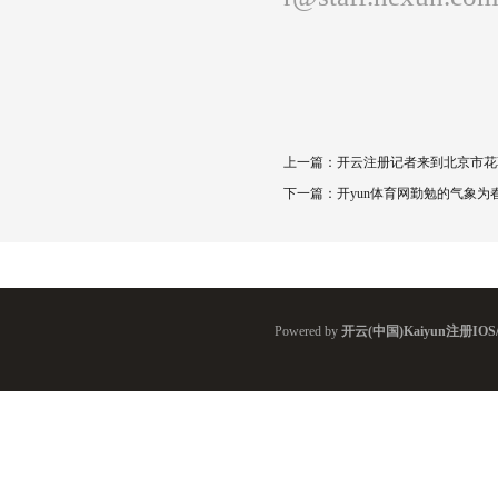
上一篇：
开云注册记者来到北京市花草来
下一篇：
开yun体育网勤勉的气象为春
Powered by
开云(中国)Kaiyun注册I