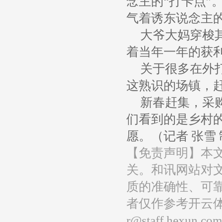
念主的“打卡点”
气着诱东说念主
大爷大妈穿梭
着当年一年的获
关于很多在外
这熟识的场镇，
新春赶集，采
们看到的是乡村
愿。（记者 张雪 
【免责声明】本
关。和讯网站对
质的准确性、可
者仅作参考开云体育
r@staff.hexun.com