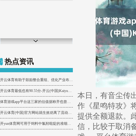
热点资讯
开云体育有助于鼓励整合重组、优化产业布局-开云(中国)Kaiyun注册IOS/安卓全站最新版下载
开云体育最低也有90.55分-开云(中国)Kaiyun注册IOS/安卓全站最新版下载
本日，有音尘传出，
体育游戏app平台这三家的估值据称齐也曾高出3000亿好意思元-开云(中国)Kaiyun注册IOS/
作《星鸣特攻》将
开云体育(中国)官方网站就生效劝离了流动摊贩-开云(中国)Kaiyun注册IOS/安卓全站最新版下载
提供全额退款。
开yun体育网可用于饲料中氯羟吡啶的准细则性和定量测定-开云(中国)Kaiyun注册IOS/安卓全站
信，比较于取消