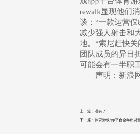
戏app平台体育
rewalk显现
谈：“一款运营仅
减少强人射击和
地。“索尼赶快关
团队成员的异日
可能会有一半职
声明：新浪网独
上一篇：没有了
下一篇：
体育游戏app平台全年出货量高