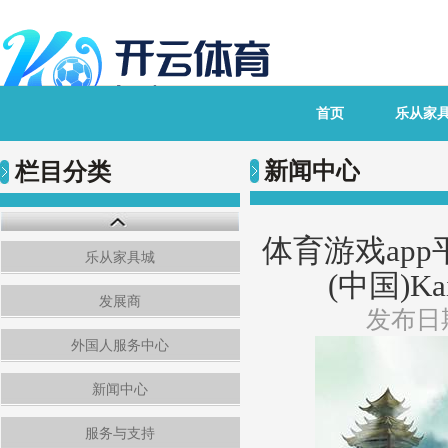
首页
乐从家
新闻中心
栏目分类
体育游戏ap
乐从家具城
(中国)K
发展商
发布日期
外国人服务中心
新闻中心
服务与支持