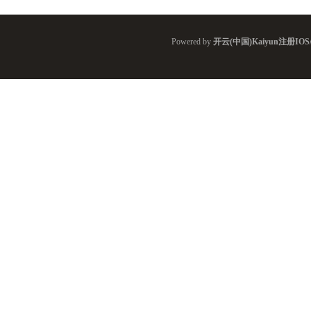
Powered by
开云(中国)Kaiyun注册I